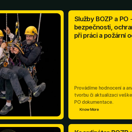
Služby BOZP a PO 
bezpečnosti, ochra
při práci a požární 
Provádíme hodnocení a anal
tvorbu či aktualizaci vešk
PO dokumentace.
Know More