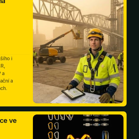
na
šího i
ČR,
 a
ační a
ách.
ce ve