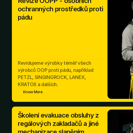
Revize OOPP - osobních
ochranných prostředků proti
pádu
Revidujeme výrobky téměř všech
výrobců OOP proti pádu, například
PETZL, SINGINGROCK, LANEX,
KRATOS a dalších.
Know More
Školení evakuace obsluhy z
regálových zakladačů a jiné
mechanizace slaněním