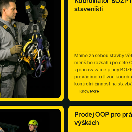
Koordinátor BOZP 
staveništi
Máme za sebou stavby vět
menšího rozsahu po celé 
zpracováváme plány BOZP
provádíme citlivou koordin
kontrolní činnost na stavb
Know More
Prodej OOP pro prá
výškách