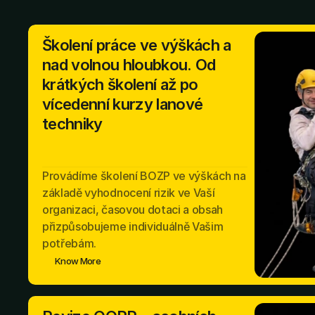
Školení práce ve výškách a
nad volnou hloubkou. Od
krátkých školení až po
vícedenní kurzy lanové
techniky
Provádíme školení BOZP ve výškách na
základě vyhodnocení rizik ve Vaší
organizaci, časovou dotaci a obsah
přizpůsobujeme individuálně Vašim
potřebám.
Know More