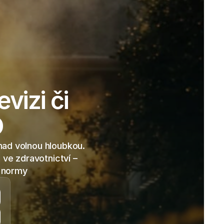
evizi či
O
ad volnou hloubkou. 
ve zdravotnictví – 
í normy