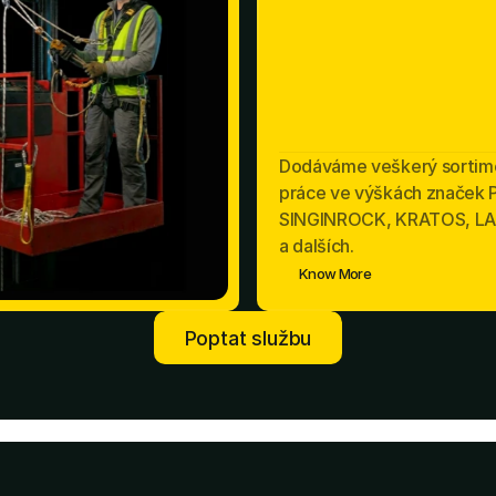
Dodáváme veškerý sortim
práce ve výškách značek 
SINGINROCK, KRATOS, L
a dalších.
Know More
Poptat službu
Poptat službu