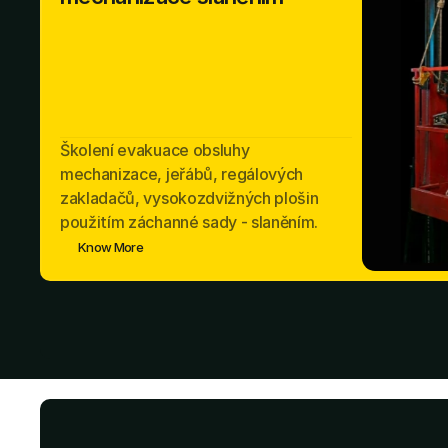
Školení evakuace obsluhy
mechanizace, jeřábů, regálových
zakladačů, vysokozdvižných plošin
použitím záchanné sady - slaněním.
Know More