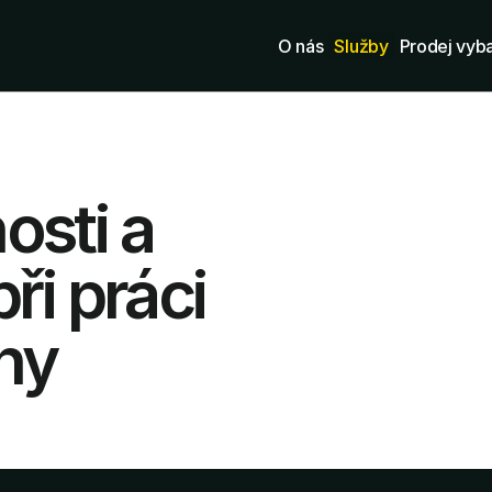
O nás
Služby
Prodej vyb
osti a
ři práci
ny