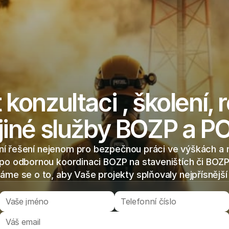
konzultaci , školení, r
jiné služby BOZP a P
í řešení nejenom pro bezpečnou práci ve výškách a n
po odbornou koordinaci BOZP na staveništích či BOZP 
áme se o to, aby Vaše projekty splňovaly nejpřísnějš