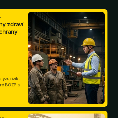
-
ny zdraví
ochrany
ýzu rizik,
eré BOZP a