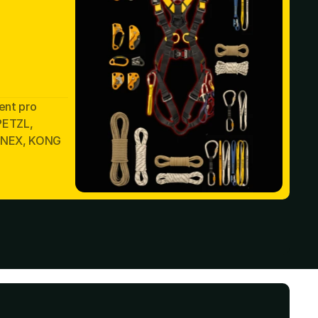
ent pro
PETZL,
ANEX, KONG