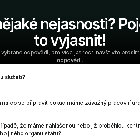
ějaké nejasnosti? Po
to vyjasnit!
vybrané odpovědi, pro více jasnosti navštivte prosí
odpovědi.
m telefonicky, mailem nebo prostřednictvím kontaktního formulář
u služeb?
ašleme nabídku.
lejte a domluvíme se na dalším postupu.
 a na co se připravit pokud máme závažný pracovní úr
lejte a domluvíme se na dalším postupu. Pokud máte jakoukoliv 
ípadě, že máme nahlášenou nebo již proběhlou kontro
dů, prosím připravte si jej.
bo jiného orgánu státu?